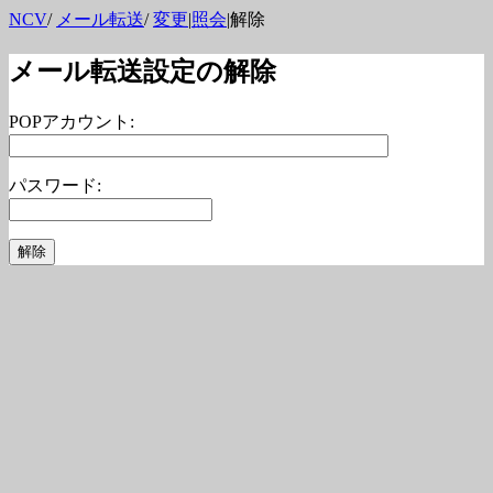
NCV
/
メール転送
/
変更
|
照会
|解除
メール転送設定の解除
POPアカウント:
パスワード: