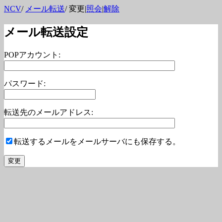
NCV
/
メール転送
/ 変更|
照会
|
解除
メール転送設定
POPアカウント:
パスワード:
転送先のメールアドレス:
転送するメールをメールサーバにも保存する。